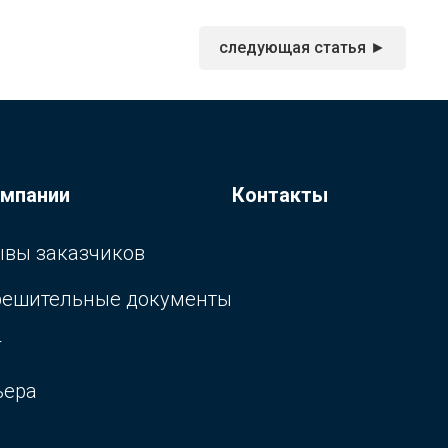
следующая статья ►
омпании
Контакты
ывы заказчиков
решительные документы
г
ьера