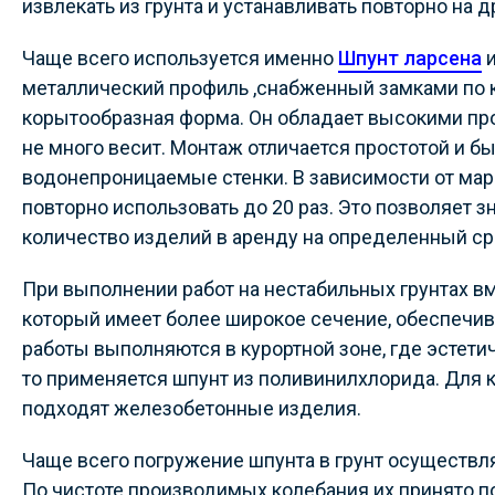
извлекать из грунта и устанавливать повторно на д
Чаще всего используется именно
Шпунт ларсена
металлический профиль ,снабженный замками по к
корытообразная форма. Он обладает высокими пр
не много весит. Монтаж отличается простотой и б
водонепроницаемые стенки. В зависимости от ма
повторно использовать до 20 раз. Это позволяет 
количество изделий в аренду на определенный ср
При выполнении работ на нестабильных грунтах в
который имеет более широкое сечение, обеспечи
работы выполняются в курортной зоне, где эстет
то применяется шпунт из поливинилхлорида. Для
подходят железобетонные изделия.
Чаще всего погружение шпунта в грунт осуществ
По чистоте производимых колебания их принято п