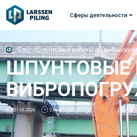
Сферы деятельности
/
Блог
/
Шпунтовые работы по вибропогр
ШПУНТОВЫЕ 
ВИБРОПОГРУ
21.05.2026
2 мин.
77