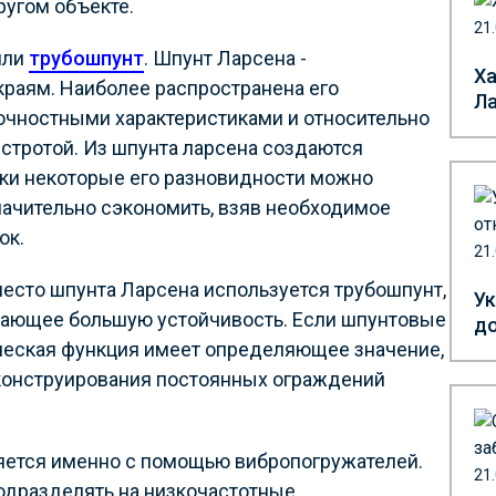
ругом объекте.
21
или
трубошпунт
. Шпунт Ларсена -
Ха
раям. Наиболее распространена его
Л
очностными характеристиками и относительно
ыстротой. Из шпунта ларсена создаются
рки некоторые его разновидности можно
значительно сэкономить, взяв необходимое
ок.
21
место шпунта Ларсена используется трубошпунт,
Ук
вающее большую устойчивость. Если шпунтовые
до
ическая функция имеет определяющее значение,
 конструирования постоянных ограждений
ляется именно с помощью вибропогружателей.
21
одразделять на низкочастотные,