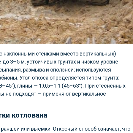
(с наклонными стенками вместо вертикальных)
до 3–5 м, устойчивых грунтах и низком уровне
осыпания, размыва и оползней; используются
габионы. Угол откоса определяется типом грунта:
38–45°), глины — 1:0,5–1:1 (45–63°). При стеснённых
сы не подходят — применяют вертикальное
тки котлована
 траншеи или выемки. Откосный способ означает, что