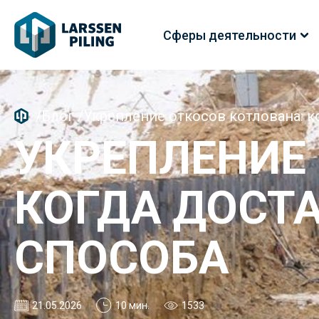
Сферы деятельности
/
Блог
/
Укрепление откосов котлована: к
УКРЕПЛЕНИЕ
КОГДА ДОСТ
СПОСОБА
21.05.2026
10 мин.
1533