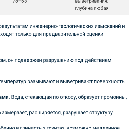
78–63°
выветривания;
глубина любая
результатам инженерно-геологических изысканий и
ходят только для предварительной оценки.
лом, он подвержен разрушению под действием
температур размывают и выветривают поверхность
ами.
Вода, стекающая по откосу, образует промоины,
а замерзает, расширяется, разрушает структуру
обенно в глинистых грунтах, возможно медленное