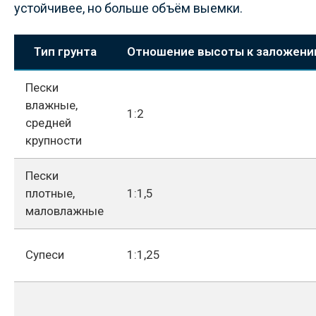
устойчивее, но больше объём выемки.
Тип грунта
Отношение высоты к заложен
Пески
влажные,
1:2
средней
крупности
Пески
плотные,
1:1,5
маловлажные
Супеси
1:1,25