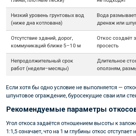
Низкий уровень грунтовых вод
Вода размывает
(ниже дна котлована)
дренаж или шпу
Отсутствие зданий, дорог,
Откос создаёт з
коммуникаций ближе 5–10 м
просесть
Непродолжительный срок
Длительное стоя
работ (недели–месяцы)
оползням, разм
Если хотя бы одно условие не выполняется — отк
шпунтовое ограждение, буросекущие сваи или стен
Рекомендуемые параметры откосов
Угол откоса задаётся отношением высоты к залож
1:1,5 означает, что на 1 м глубины откос отступает 