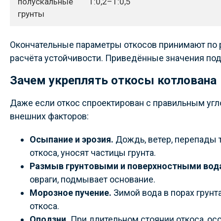
полускальные
1:0,2–1:0,5
грунты
Окончательные параметры откосов принимают по 
расчёта устойчивости. Приведённые значения под
Зачем укреплять откосы котлована
Даже если откос спроектирован с правильным уг
внешних факторов:
Осыпание и эрозия.
Дождь, ветер, перепады 
откоса, уносят частицы грунта.
Размыв грунтовыми и поверхностными вод
овраги, подмывает основание.
Морозное пучение.
Зимой вода в порах грунт
откоса.
Оползни.
При длительном стоянии откоса, ос