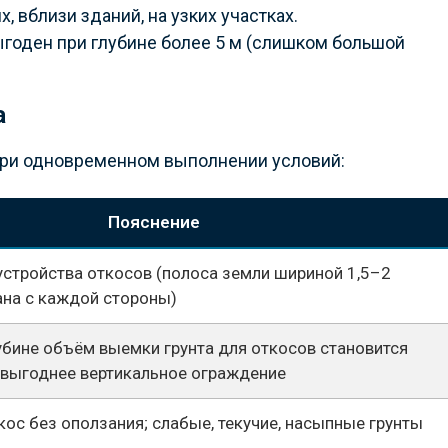
 вблизи зданий, на узких участках.
годен при глубине более 5 м (слишком большой
а
при одновременном выполнении условий:
Пояснение
устройства откосов (полоса земли шириной 1,5–2
ана с каждой стороны)
убине объём выемки грунта для откосов становится
 выгоднее вертикальное ограждение
кос без оползания; слабые, текучие, насыпные грунты