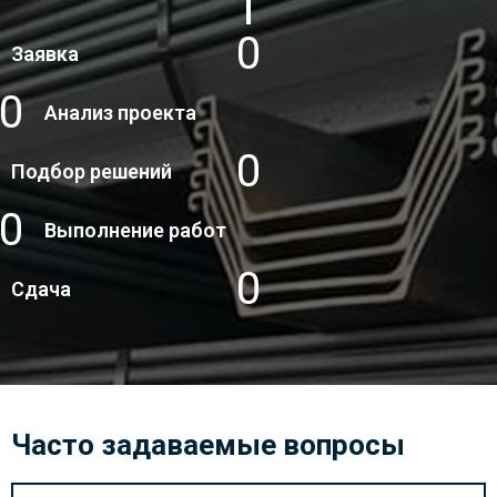
1
Заявка
2
Анализ проекта
3
Подбор решений
4
Выполнение работ
5
Сдача
Часто задаваемые вопросы