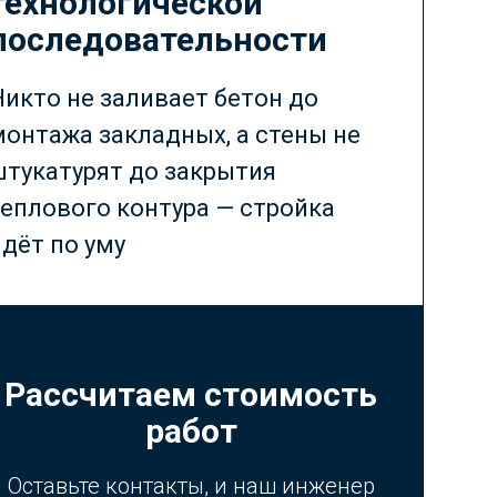
технологической
последовательности
Никто не заливает бетон до
монтажа закладных, а стены не
штукатурят до закрытия
теплового контура — стройка
дёт по уму
Рассчитаем стоимость
работ
Оставьте контакты, и наш инженер