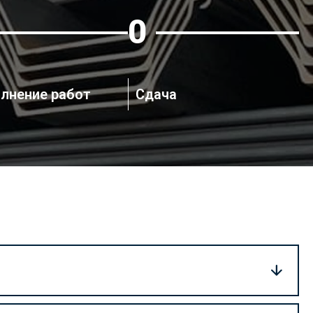
5
лнение работ
Сдача