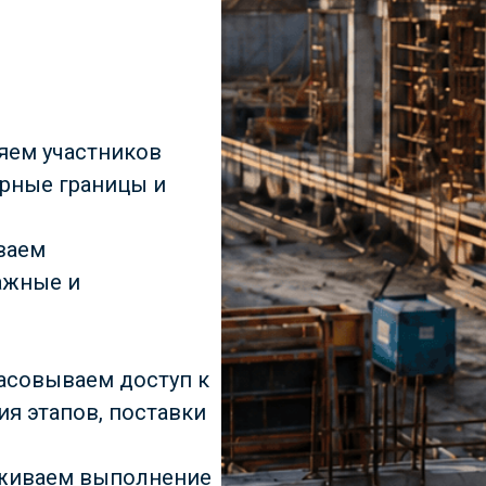
яем участников
орные границы и
ваем
ажные и
асовываем доступ к
я этапов, поставки
еживаем выполнение