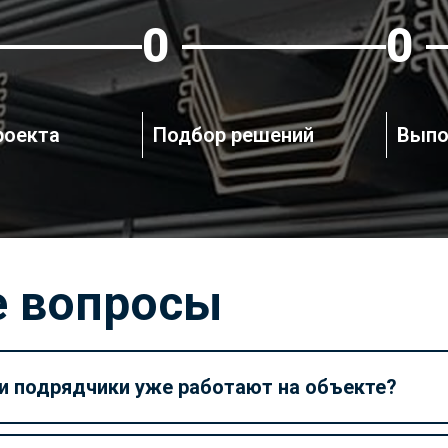
3
4
роекта
Подбор решений
Выпо
е вопросы
и подрядчики уже работают на объекте?