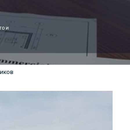
го и
чиков