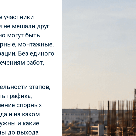
е участники
и не мешали друг
но могут быть
рные, монтажные,
ации. Без единого
ечениям работ,
ельности этапов,
ль графика,
шение спорных
да и на каком
нужны и какие
ы до выхода