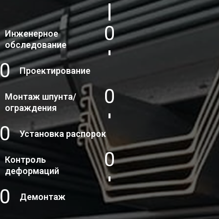
1
Инженерное
обследование
2
Проектирование
3
Монтаж шпунта/
ограждения
4
Установка распорок
5
Контроль
деформаций
6
Демонтаж