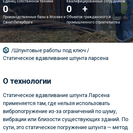
Единиц собственной техники
Квалифицированных сотрудников
2
200
+
Производственные базы в Москве и
Объектов гражданского и
Санкт-Петербурге
промышленного строительства
/
Шпунтовые работы под ключ
/
Статическое вдавливание шпунта ларсена
О технологии
Статическое вдавливание шпунта Ларсена
применяется там, где нельзя использовать
вибропогружение из-за ограничений по шуму,
вибрации или близости существующих зданий. По
сути, это статическое погружение шпунта — метод