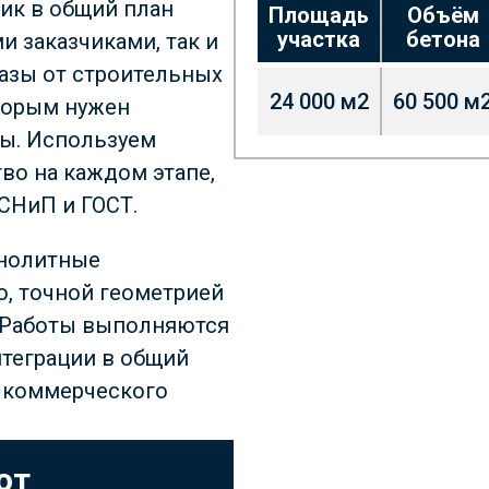
фик в общий план
Площадь
Объём
участка
бетона
и заказчиками, так и
казы от строительных
24 000 м
2
60 500 м
торым нужен
ы. Используем
во на каждом этапе,
СНиП и ГОСТ.
онолитные
ю, точной геометрией
. Работы выполняются
теграции в общий
 коммерческого
от