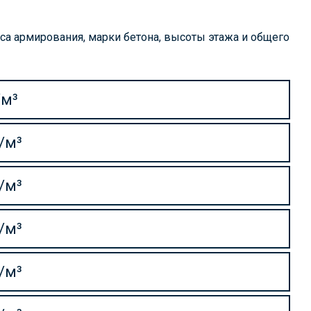
са армирования, марки бетона, высоты этажа и общего
/м³
₽/м³
₽/м³
₽/м³
₽/м³