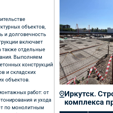
ительстве
ктурных объектов,
ть и долговечность
трукции включает
а также отдельные
дания. Выполняем
бетонных конструкций
в и складских
х объектов.
онтажных работ: от
Иркутск. Ст
тонирования и ухода
комплекса п
бот по монолитным