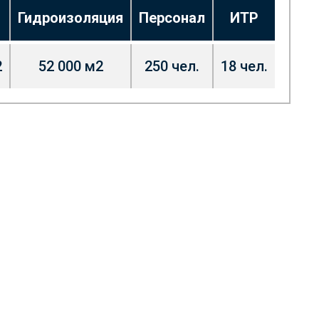
Гидроизоляция
Персонал
ИТР
2
52 000 м
2
250 чел.
18 чел.