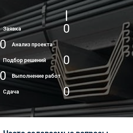
1
Заявка
2
Анализ проекта
3
Подбор решений
4
Выполнение работ
5
Сдача