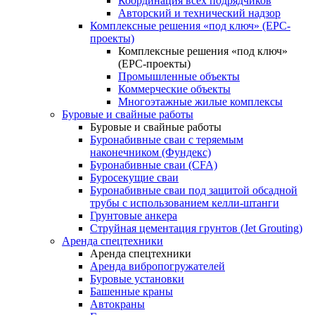
Координация всех подрядчиков
Авторский и технический надзор
Комплексные решения «под ключ» (EPC-
проекты)
Комплексные решения «под ключ»
(EPC-проекты)
Промышленные объекты
Коммерческие объекты
Многоэтажные жилые комплексы
Буровые и свайные работы
Буровые и свайные работы
Буронабивные сваи с теряемым
наконечником (Фундекс)
Буронабивные сваи (CFA)
Буросекущие сваи
Буронабивные сваи под защитой обсадной
трубы с использованием келли-штанги
Грунтовые анкера
Струйная цементация грунтов (Jet Grouting)
Аренда спецтехники
Аренда спецтехники
Аренда вибропогружателей
Буровые установки
Башенные краны
Автокраны