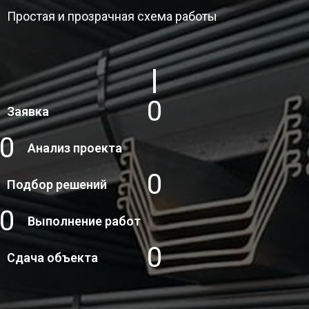
Простая и прозрачная схема работы
1
Заявка
2
Анализ проекта
3
Подбор решений
4
Выполнение работ
5
Сдача объекта