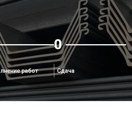
5
лнение работ
Сдача