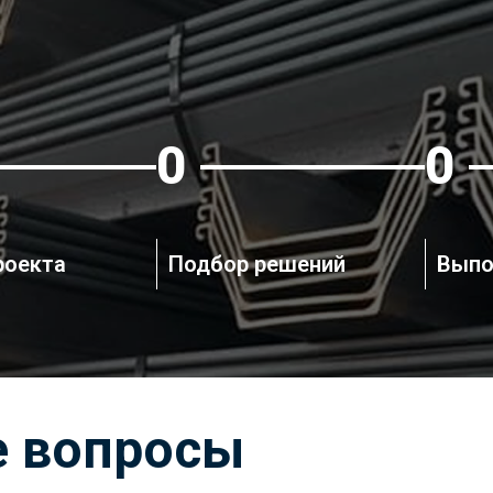
3
4
роекта
Подбор решений
Выпо
е вопросы