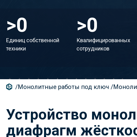
>
50
>
150
Единиц собственной
Квалифицированных
техники
сотрудников
/
Монолитные работы под ключ
/
Моноли
Устройство моно
диафрагм жёстко