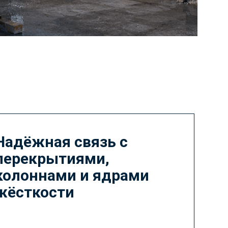
Надёжная связь с
перекрытиями,
колоннами и ядрами
жёсткости