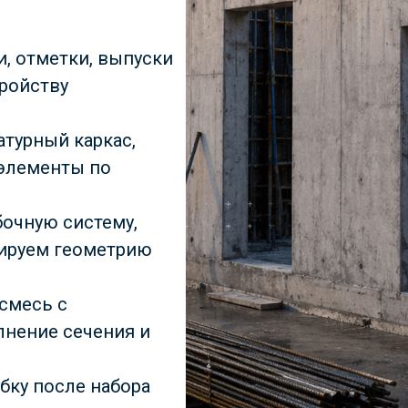
и, отметки, выпуски
тройству
атурный каркас,
 элементы по
бочную систему,
лируем геометрию
смесь с
лнение сечения и
бку после набора