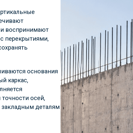
ертикальные
печивают
ни воспринимают
 с перекрытиями,
сохранять
ливаются основания
ый каркас,
олняется
 точности осей,
, закладным деталям