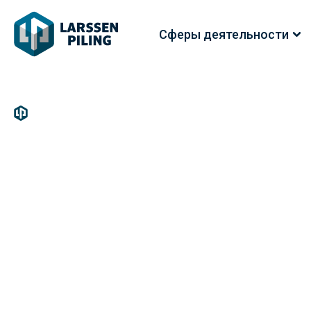
Сферы деятельности
/
Блог
/
Шпунт Ларсена в Новосибирске
ШПУНТ ЛАРС
21.05.2026
2 мин.
97