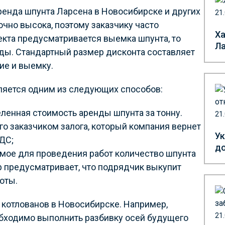
ренда шпунта Ларсена в Новосибирске и других
21
очно высока, поэтому заказчику часто
Ха
екта предусматривается выемка шпунта, то
Л
ды. Стандартный размер дисконта составляет
ие и выемку.
ляется одним из следующих способов:
ленная стоимость аренды шпунта за тонну.
21
го заказчиком залога, который компания вернет
Ук
НДС;
до
имое для проведения работ количество шпунта
р предусматривает, что подрядчик выкупит
боты.
 котлованов в Новосибирске. Например,
21
бходимо выполнить разбивку осей будущего