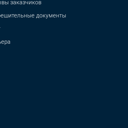
ывы заказчиков
решительные документы
г
ьера