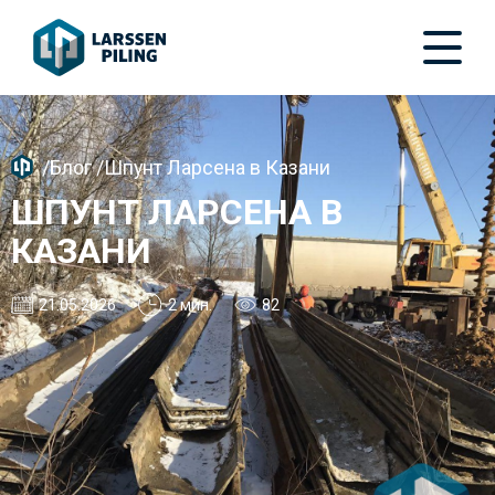
/
Блог
/
Шпунт Ларсена в Казани
ШПУНТ ЛАРСЕНА В
КАЗАНИ
21.05.2026
2 мин.
82