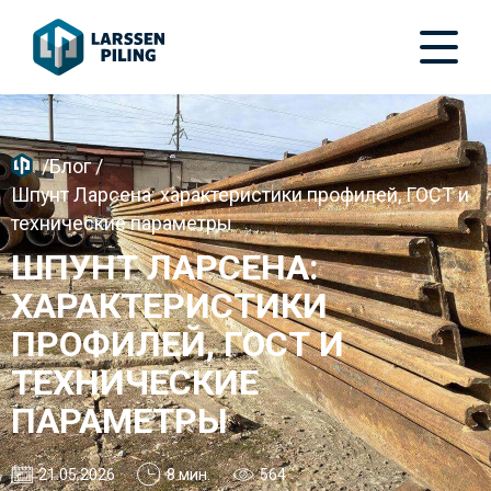
/
Блог
/
Шпунт Ларсена: характеристики профилей, ГОСТ и
технические параметры
ШПУНТ ЛАРСЕНА:
ХАРАКТЕРИСТИКИ
ПРОФИЛЕЙ, ГОСТ И
ТЕХНИЧЕСКИЕ
ПАРАМЕТРЫ
21.05.2026
8 мин.
564