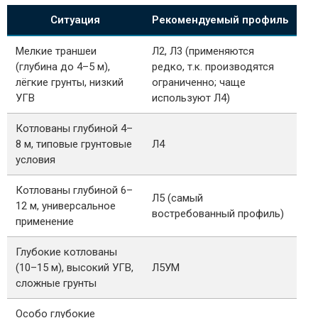
Ситуация
Рекомендуемый профиль
Мелкие траншеи
Л2, Л3 (применяются
(глубина до 4–5 м),
редко, т.к. производятся
лёгкие грунты, низкий
ограниченно; чаще
УГВ
используют Л4)
Котлованы глубиной 4–
8 м, типовые грунтовые
Л4
условия
Котлованы глубиной 6–
Л5 (самый
12 м, универсальное
востребованный профиль)
применение
Глубокие котлованы
(10–15 м), высокий УГВ,
Л5УМ
сложные грунты
Особо глубокие