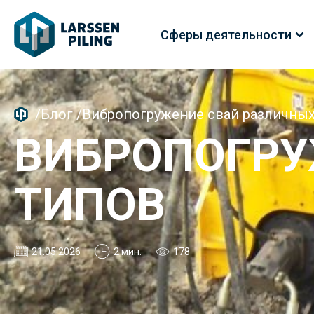
Сферы деятельности
/
Блог
/
Вибропогружение свай различных
ВИБРОПОГРУ
ТИПОВ
21.05.2026
2 мин.
178