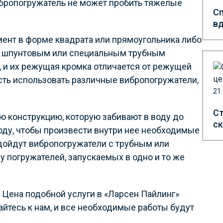
 вибропогружатель не может пробить тяжелые
Сп
вд
мент в форме квадрата или прямоугольника либо
ым шпунтовым или специальным трубным
 и их режущая кромка отличается от режущей
ть использовать различные вибропогружатели,
21
Ст
 конструкцию, которую забивают в воду до
ск
воду, чтобы произвести внутри нее необходимые
дойдут вибропогружатели с трубным или
 погружателей, запускаемых в одно и то же
 Цена подобной услуги в «Ларсен Пайлинг»
айтесь к нам, и все необходимые работы будут