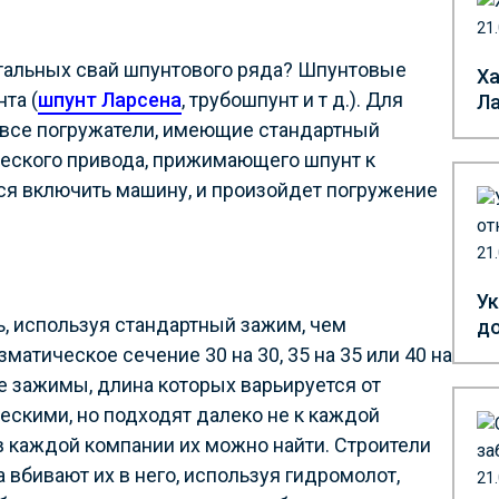
21
тальных свай шпунтового ряда? Шпунтовые
Ха
та (
шпунт Ларсена
, трубошпунт и т д.). Для
Л
 все погружатели, имеющие стандартный
ического привода, прижимающего шпунт к
ся включить машину, и произойдет погружение
21
Ук
, используя стандартный зажим, чем
до
матическое сечение 30 на 30, 35 на 35 или 40 на
е зажимы, длина которых варьируется от
ескими, но подходят далеко не к каждой
 в каждой компании их можно найти. Строители
 вбивают их в него, используя гидромолот,
21