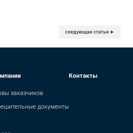
следующая статья ►
омпании
Контакты
ывы заказчиков
решительные документы
г