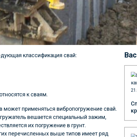
Вас
едующая классификация свай:
21
тносятся к сваям.
Сп
в может применяться вибропогружение свай.
кр
погружатель вешается специальный зажим,
твляется их погружение в грунт.
угих перечисленных выше типов имеет ряд