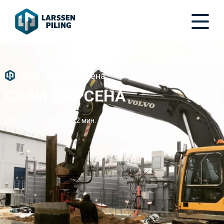
/
Блог
/
Сваи Ларсена
СВАИ ЛАРСЕНА
21.05.2026
2 мин.
110