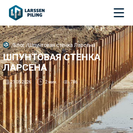
/
Блог
/
Шпунтовая стенка Ларсена
ШПУНТОВАЯ СТЕНКА
ЛАРСЕНА
21.05.2026
2 мин.
786