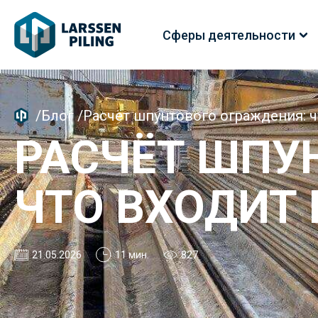
Сферы деятельности
/
Блог
/
Расчёт шпунтового ограждения: ч
РАСЧЁТ ШПУ
ЧТО ВХОДИТ 
21.05.2026
11 мин.
827