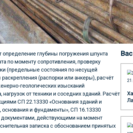
Вас
т определение глубины погружения шпунта
нта по моменту сопротивления, проверку
енки (предельные состояния по несущей
раскрепления (распорки или анкеры), расчёт
21
женерно-геологических изысканий
Ха
а, нагрузок от техники и соседних зданий. Расчёт
Л
циями СП 22.13330 «Основания зданий и
 основания и фундаменты», СП 16.13330
и документами, действующими на момент
яснительная записка с обоснованием принятых