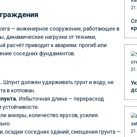
21
ограждения
Сп
кр
ерега — инженерное сооружение, работающее в
ы, динамические нагрузки от техники,
 расчёт приводит к авариям: прогиб или
дение соседних фундаментов.
21
.
Шпунт должен удерживать грунт и воду, не
Ук
до
та в котлован.
пунта.
Избыточная длина — перерасход
и устойчивости.
ли анкеры, количество ярусов, усилия
ьно.
и, осадки соседних зданий, смещения грунта —
21