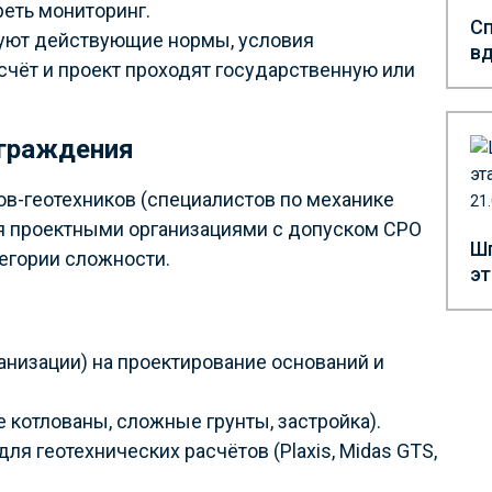
реть мониторинг.
Сп
буют действующие нормы, условия
вд
счёт и проект проходят государственную или
ограждения
в-геотехников (специалистов по механике
21
ся проектными организациями с допуском СРО
Шп
егории сложности.
эт
низации) на проектирование оснований и
 котлованы, сложные грунты, застройка).
я геотехнических расчётов (Plaxis, Midas GTS,