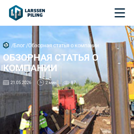
/
Блог
/
Обзорная статья о компании
ОБЗОРНАЯ СТАТЬЯ О
КОМПАНИИ
21.05.2026
2 мин.
87