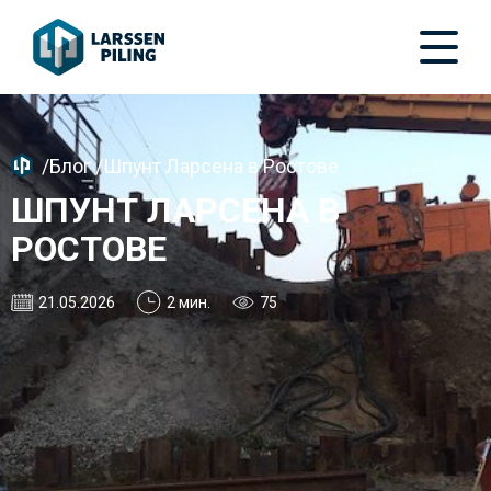
/
Блог
/
Шпунт Ларсена в Ростове
ШПУНТ ЛАРСЕНА В
РОСТОВЕ
21.05.2026
2 мин.
75