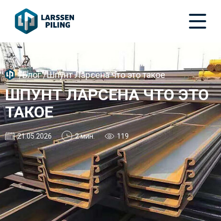
/
Блог
/
Шпунт Ларсена что это такое
ШПУНТ ЛАРСЕНА ЧТО ЭТО
ТАКОЕ
21.05.2026
2 мин.
119