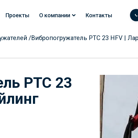
Проекты
О компании
Контакты
ужателей
/
Вибропогружатель PTC 23 HFV | Ла
ль PTC 23
айлинг