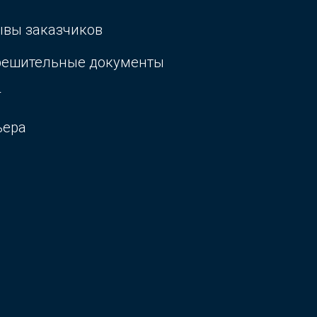
ывы заказчиков
решительные документы
г
ьера