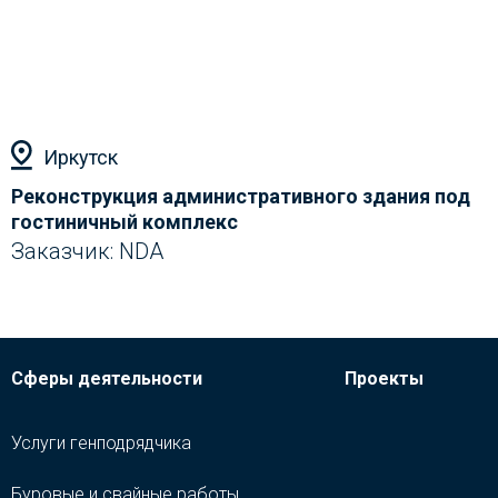
Иркутск
Реконструкция административного здания под
гостиничный комплекс
З
Заказчик: NDA
Сферы деятельности
Проекты
Услуги генподрядчика
Буровые и свайные работы