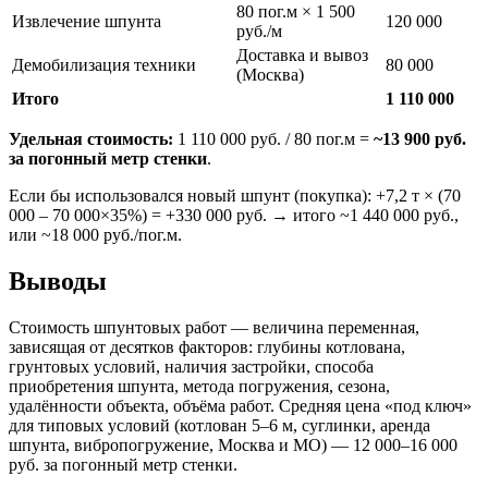
80 пог.м × 1 500
Извлечение шпунта
120 000
руб./м
Доставка и вывоз
Демобилизация техники
80 000
(Москва)
Итого
1 110 000
Удельная стоимость:
1 110 000 руб. / 80 пог.м =
~13 900 руб.
за погонный метр стенки
.
Если бы использовался новый шпунт (покупка): +7,2 т × (70
000 – 70 000×35%) = +330 000 руб. → итого ~1 440 000 руб.,
или ~18 000 руб./пог.м.
Выводы
Стоимость шпунтовых работ — величина переменная,
зависящая от десятков факторов: глубины котлована,
грунтовых условий, наличия застройки, способа
приобретения шпунта, метода погружения, сезона,
удалённости объекта, объёма работ. Средняя цена «под ключ»
для типовых условий (котлован 5–6 м, суглинки, аренда
шпунта, вибропогружение, Москва и МО) — 12 000–16 000
руб. за погонный метр стенки.