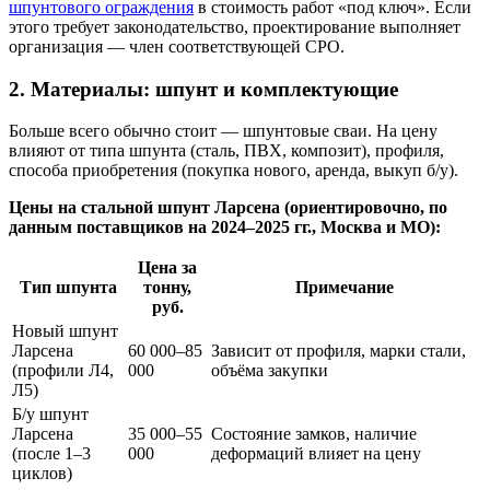
шпунтового ограждения
в стоимость работ «под ключ». Если
этого требует законодательство, проектирование выполняет
организация — член соответствующей СРО.
2. Материалы: шпунт и комплектующие
Больше всего обычно стоит — шпунтовые сваи. На цену
влияют от типа шпунта (сталь, ПВХ, композит), профиля,
способа приобретения (покупка нового, аренда, выкуп б/у).
Цены на стальной шпунт Ларсена (ориентировочно, по
данным поставщиков на 2024–2025 гг., Москва и МО):
Цена за
Тип шпунта
тонну,
Примечание
руб.
Новый шпунт
Ларсена
60 000–85
Зависит от профиля, марки стали,
(профили Л4,
000
объёма закупки
Л5)
Б/у шпунт
Ларсена
35 000–55
Состояние замков, наличие
(после 1–3
000
деформаций влияет на цену
циклов)