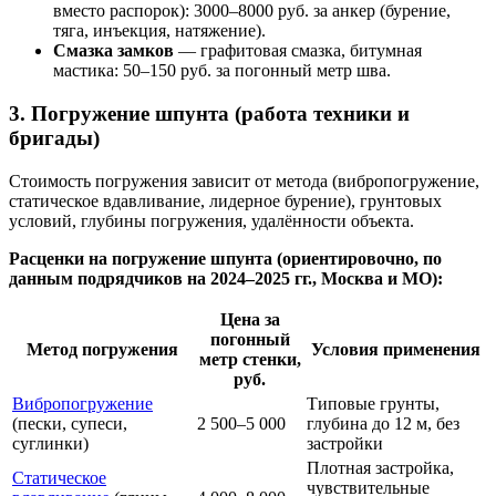
вместо распорок): 3000–8000 руб. за анкер (бурение,
тяга, инъекция, натяжение).
Смазка замков
— графитовая смазка, битумная
мастика: 50–150 руб. за погонный метр шва.
3. Погружение шпунта (работа техники и
бригады)
Стоимость погружения зависит от метода (вибропогружение,
статическое вдавливание, лидерное бурение), грунтовых
условий, глубины погружения, удалённости объекта.
Расценки на погружение шпунта (ориентировочно, по
данным подрядчиков на 2024–2025 гг., Москва и МО):
Цена за
погонный
Метод погружения
Условия применения
метр стенки,
руб.
Вибропогружение
Типовые грунты,
(пески, супеси,
2 500–5 000
глубина до 12 м, без
суглинки)
застройки
Плотная застройка,
Статическое
чувствительные