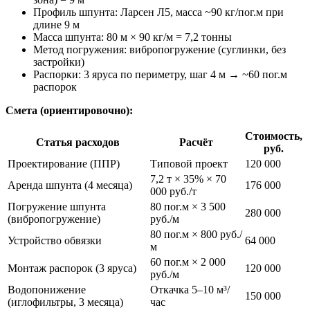
Профиль шпунта: Ларсен Л5, масса ~90 кг/пог.м при
длине 9 м
Масса шпунта: 80 м × 90 кг/м = 7,2 тонны
Метод погружения: вибропогружение (суглинки, без
застройки)
Распорки: 3 яруса по периметру, шаг 4 м → ~60 пог.м
распорок
Смета (ориентировочно):
Стоимость,
Статья расходов
Расчёт
руб.
Проектирование (ППР)
Типовой проект
120 000
7,2 т × 35% × 70
Аренда шпунта (4 месяца)
176 000
000 руб./т
Погружение шпунта
80 пог.м × 3 500
280 000
(вибропогружение)
руб./м
80 пог.м × 800 руб./
Устройство обвязки
64 000
м
60 пог.м × 2 000
Монтаж распорок (3 яруса)
120 000
руб./м
Водопонижение
Откачка 5–10 м³/
150 000
(иглофильтры, 3 месяца)
час