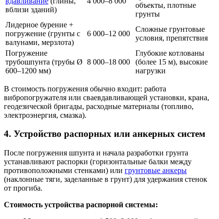
вдавливание
(глины,
4 000–8 000
объекты, плотные
вблизи зданий)
грунты
Лидерное бурение +
Сложные грунтовые
погружение (грунты с
6 000–12 000
условия, препятствия
валунами, мерзлота)
Погружение
Глубокие котлованы
трубошпунта (трубы Ø
8 000–18 000
(более 15 м), высокие
600–1200 мм)
нагрузки
В стоимость погружения обычно входит: работа
вибропогружателя или сваевдавливающей установки, крана,
геодезической бригады, расходные материалы (топливо,
электроэнергия, смазка).
4. Устройство распорных или анкерных систем
После погружения шпунта и начала разработки грунта
устанавливают распорки (горизонтальные балки между
противоположными стенками) или
грунтовые анкеры
(наклонные тяги, заделанные в грунт) для удержания стенок
от прогиба.
Стоимость устройства распорной системы: