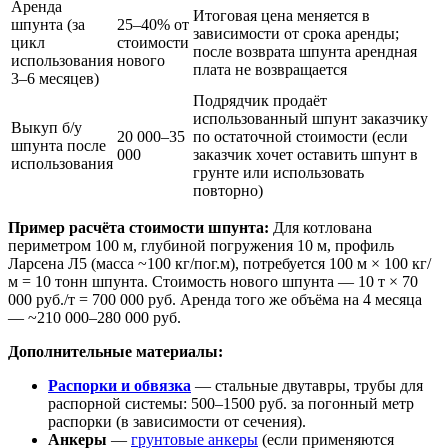
Аренда
Итоговая цена меняется в
шпунта (за
25–40% от
зависимости от срока аренды;
цикл
стоимости
после возврата шпунта арендная
использования
нового
плата не возвращается
3–6 месяцев)
Подрядчик продаёт
использованный шпунт заказчику
Выкуп б/у
20 000–35
по остаточной стоимости (если
шпунта после
000
заказчик хочет оставить шпунт в
использования
грунте или использовать
повторно)
Пример расчёта стоимости шпунта:
Для котлована
периметром 100 м, глубиной погружения 10 м, профиль
Ларсена Л5 (масса ~100 кг/пог.м), потребуется 100 м × 100 кг/
м = 10 тонн шпунта. Стоимость нового шпунта — 10 т × 70
000 руб./т = 700 000 руб. Аренда того же объёма на 4 месяца
— ~210 000–280 000 руб.
Дополнительные материалы:
Распорки и обвязка
— стальные двутавры, трубы для
распорной системы: 500–1500 руб. за погонный метр
распорки (в зависимости от сечения).
Анкеры
—
грунтовые анкеры
(если применяются