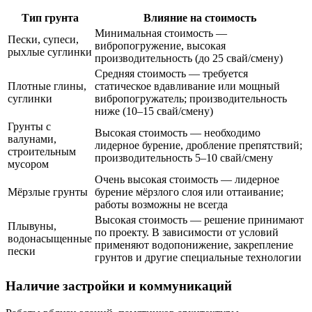
Тип грунта
Влияние на стоимость
Минимальная стоимость —
Пески, супеси,
вибропогружение, высокая
рыхлые суглинки
производительность (до 25 свай/смену)
Средняя стоимость — требуется
Плотные глины,
статическое вдавливание или мощный
суглинки
вибропогружатель; производительность
ниже (10–15 свай/смену)
Грунты с
Высокая стоимость — необходимо
валунами,
лидерное бурение, дробление препятствий;
строительным
производительность 5–10 свай/смену
мусором
Очень высокая стоимость — лидерное
Мёрзлые грунты
бурение мёрзлого слоя или оттаивание;
работы возможны не всегда
Высокая стоимость — решение принимают
Плывуны,
по проекту. В зависимости от условий
водонасыщенные
применяют водопонижение, закрепление
пески
грунтов и другие специальные технологии
Наличие застройки и коммуникаций