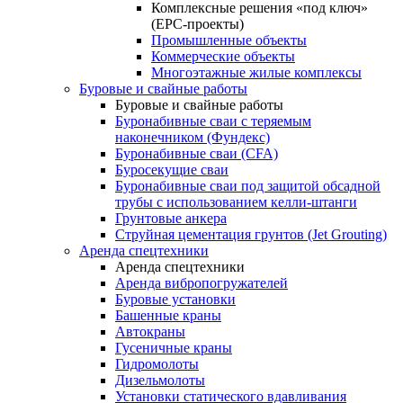
Комплексные решения «под ключ»
(EPC-проекты)
Промышленные объекты
Коммерческие объекты
Многоэтажные жилые комплексы
Буровые и свайные работы
Буровые и свайные работы
Буронабивные сваи с теряемым
наконечником (Фундекс)
Буронабивные сваи (CFA)
Буросекущие сваи
Буронабивные сваи под защитой обсадной
трубы с использованием келли-штанги
Грунтовые анкера
Струйная цементация грунтов (Jet Grouting)
Аренда спецтехники
Аренда спецтехники
Аренда вибропогружателей
Буровые установки
Башенные краны
Автокраны
Гусеничные краны
Гидромолоты
Дизельмолоты
Установки статического вдавливания